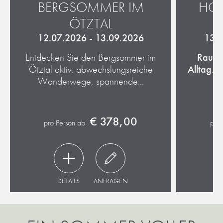
BERGSOMMER IM
HOC
ÖTZTAL
12.07.2026 - 13.09.2026
13.0
Entdecken Sie den Bergsommer im
Rauf i
Ötztal aktiv: abwechslungsreiche
Alltag. 
Wanderwege, spannende…
2
€ 378,00
pro Person ab
pro 
DETAILS
ANFRAGEN